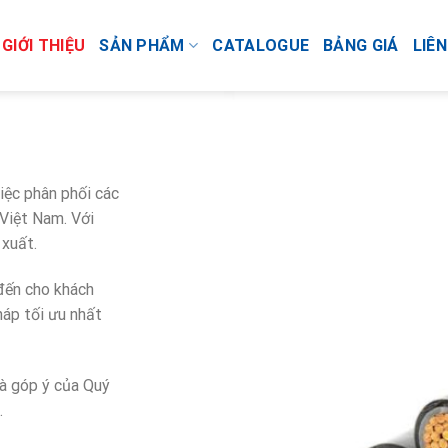
GIỚI THIỆU
SẢN PHẨM
CATALOGUE
BẢNG GIÁ
LIÊN
iệc phân phối các
 Việt Nam. Với
 xuất.
đến cho khách
háp tối ưu nhất
 góp ý của Quý
.