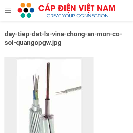
Skip
to
content
day-tiep-dat-ls-vina-chong-an-mon-co-
soi-quangopgw.jpg