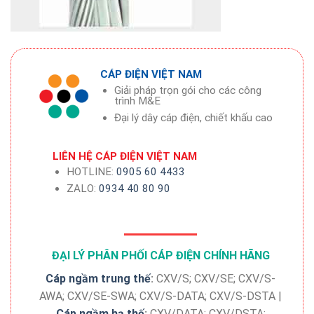
CÁP ĐIỆN VIỆT NAM
Giải pháp trọn gói cho các công
trình M&E
Đại lý dây cáp điện, chiết khấu cao
LIÊN HỆ CÁP ĐIỆN VIỆT NAM
HOTLINE:
0905 60 4433
ZALO:
0934 40 80 90
ĐẠI LÝ PHÂN PHỐI CÁP ĐIỆN CHÍNH HÃNG
Cáp ngầm trung thế
:
CXV/S; CXV/SE; CXV/S-
AWA; CXV/SE-SWA; CXV/S-DATA; CXV/S-DSTA |
Cáp ngầm hạ thế
:
CXV/DATA; CXV/DSTA;