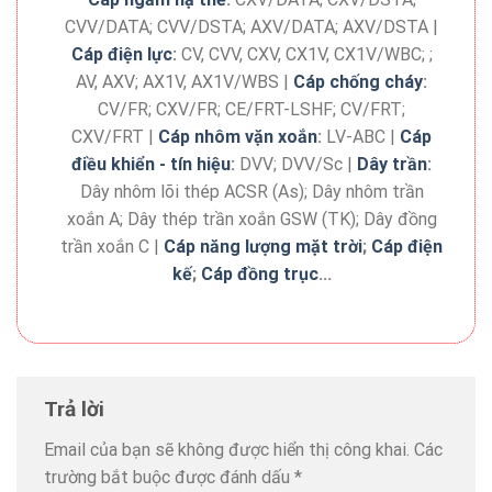
CVV/DATA; CVV/DSTA; AXV/DATA; AXV/DSTA |
Cáp điện lực
:
CV, CVV, CXV, CX1V, CX1V/WBC; ;
AV, AXV; AX1V, AX1V/WBS |
Cáp chống cháy
:
CV/FR; CXV/FR; CE/FRT-LSHF; CV/FRT;
CXV/FRT |
Cáp nhôm vặn xoắn
:
LV-ABC |
Cáp
điều khiển - tín hiệu
:
DVV; DVV/Sc |
Dây trần
:
Dây nhôm lõi thép ACSR (As); Dây nhôm trần
xoắn A; Dây thép trần xoắn GSW (TK); Dây đồng
trần xoắn C |
Cáp năng lượng mặt trời
;
Cáp điện
kế
;
Cáp đồng trục
...
Trả lời
Email của bạn sẽ không được hiển thị công khai.
Các
trường bắt buộc được đánh dấu
*