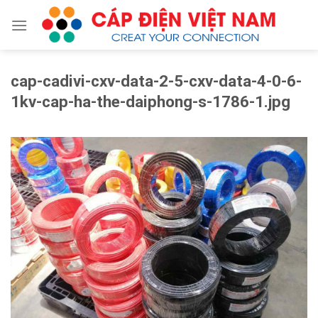
Skip
to
content
cap-cadivi-cxv-data-2-5-cxv-data-4-0-6-
1kv-cap-ha-the-daiphong-s-1786-1.jpg