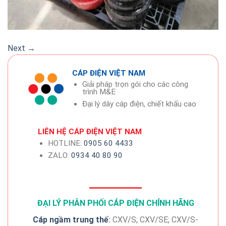
Next
→
CÁP ĐIỆN VIỆT NAM
Giải pháp trọn gói cho các công
trình M&E
Đại lý dây cáp điện, chiết khấu cao
LIÊN HỆ CÁP ĐIỆN VIỆT NAM
HOTLINE:
0905 60 4433
ZALO:
0934 40 80 90
ĐẠI LÝ PHÂN PHỐI CÁP ĐIỆN CHÍNH HÃNG
Cáp ngầm trung thế
:
CXV/S; CXV/SE; CXV/S-