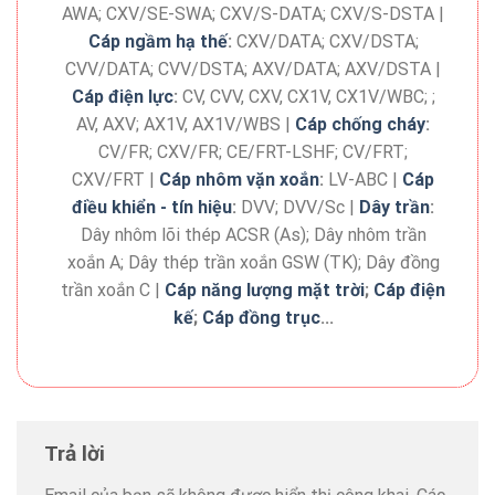
AWA; CXV/SE-SWA; CXV/S-DATA; CXV/S-DSTA |
Cáp ngầm hạ thế
:
CXV/DATA; CXV/DSTA;
CVV/DATA; CVV/DSTA; AXV/DATA; AXV/DSTA |
Cáp điện lực
:
CV, CVV, CXV, CX1V, CX1V/WBC; ;
AV, AXV; AX1V, AX1V/WBS |
Cáp chống cháy
:
CV/FR; CXV/FR; CE/FRT-LSHF; CV/FRT;
CXV/FRT |
Cáp nhôm vặn xoắn
:
LV-ABC |
Cáp
điều khiển - tín hiệu
:
DVV; DVV/Sc |
Dây trần
:
Dây nhôm lõi thép ACSR (As); Dây nhôm trần
xoắn A; Dây thép trần xoắn GSW (TK); Dây đồng
trần xoắn C |
Cáp năng lượng mặt trời
;
Cáp điện
kế
;
Cáp đồng trục
...
Trả lời