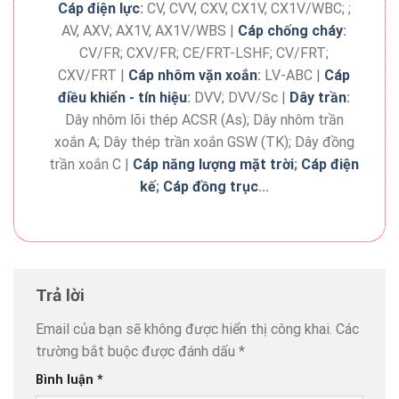
Cáp điện lực
:
CV, CVV, CXV, CX1V, CX1V/WBC; ;
AV, AXV; AX1V, AX1V/WBS |
Cáp chống cháy
:
CV/FR; CXV/FR; CE/FRT-LSHF; CV/FRT;
CXV/FRT |
Cáp nhôm vặn xoắn
:
LV-ABC |
Cáp
điều khiển - tín hiệu
:
DVV; DVV/Sc |
Dây trần
:
Dây nhôm lõi thép ACSR (As); Dây nhôm trần
xoắn A; Dây thép trần xoắn GSW (TK); Dây đồng
trần xoắn C |
Cáp năng lượng mặt trời
;
Cáp điện
kế
;
Cáp đồng trục
...
Trả lời
Email của bạn sẽ không được hiển thị công khai.
Các
trường bắt buộc được đánh dấu
*
Bình luận
*