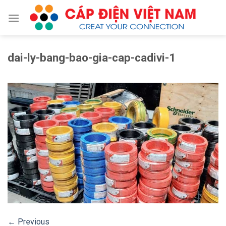
Skip
to
content
dai-ly-bang-bao-gia-cap-cadivi-1
←
Previous