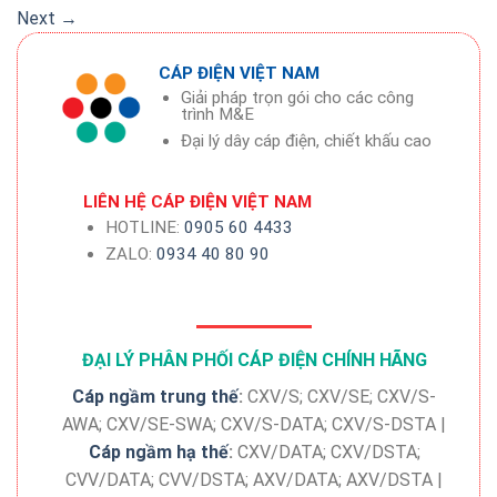
Next
→
CÁP ĐIỆN VIỆT NAM
Giải pháp trọn gói cho các công
trình M&E
Đại lý dây cáp điện, chiết khấu cao
LIÊN HỆ CÁP ĐIỆN VIỆT NAM
HOTLINE:
0905 60 4433
ZALO:
0934 40 80 90
ĐẠI LÝ PHÂN PHỐI CÁP ĐIỆN CHÍNH HÃNG
Cáp ngầm trung thế
:
CXV/S; CXV/SE; CXV/S-
AWA; CXV/SE-SWA; CXV/S-DATA; CXV/S-DSTA |
Cáp ngầm hạ thế
:
CXV/DATA; CXV/DSTA;
CVV/DATA; CVV/DSTA; AXV/DATA; AXV/DSTA |