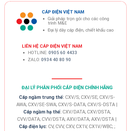
CÁP ĐIỆN VIỆT NAM
Giải pháp trọn gói cho các công
trình M&E
Đại lý dây cáp điện, chiết khấu cao
LIÊN HỆ CÁP ĐIỆN VIỆT NAM
HOTLINE:
0905 60 4433
ZALO:
0934 40 80 90
ĐẠI LÝ PHÂN PHỐI CÁP ĐIỆN CHÍNH HÃNG
Cáp ngầm trung thế
:
CXV/S; CXV/SE; CXV/S-
AWA; CXV/SE-SWA; CXV/S-DATA; CXV/S-DSTA |
Cáp ngầm hạ thế
:
CXV/DATA; CXV/DSTA;
CVV/DATA; CVV/DSTA; AXV/DATA; AXV/DSTA |
Cáp điện lực
:
CV, CVV, CXV, CX1V, CX1V/WBC; ;