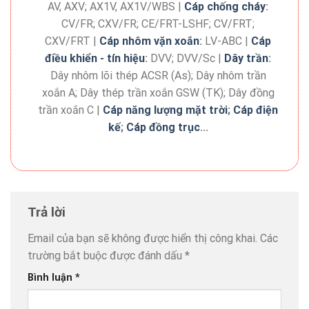
AV, AXV; AX1V, AX1V/WBS |
Cáp chống cháy
:
CV/FR; CXV/FR; CE/FRT-LSHF; CV/FRT;
CXV/FRT |
Cáp nhôm vặn xoắn
:
LV-ABC |
Cáp
điều khiển - tín hiệu
:
DVV; DVV/Sc |
Dây trần
:
Dây nhôm lõi thép ACSR (As); Dây nhôm trần
xoắn A; Dây thép trần xoắn GSW (TK); Dây đồng
trần xoắn C |
Cáp năng lượng mặt trời
;
Cáp điện
kế
;
Cáp đồng trục
...
Trả lời
Email của bạn sẽ không được hiển thị công khai.
Các
trường bắt buộc được đánh dấu
*
Bình luận
*