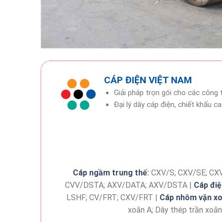
CÁP ĐIỆN VIỆT NAM
Giải pháp trọn gói cho các công
Đại lý dây cáp điện, chiết khấu c
Cáp ngầm trung thế
:
CXV/S; CXV/SE; CX
CVV/DSTA; AXV/DATA; AXV/DSTA |
Cáp điệ
LSHF; CV/FRT; CXV/FRT |
Cáp nhôm vặn x
xoắn A; Dây thép trần xoắ