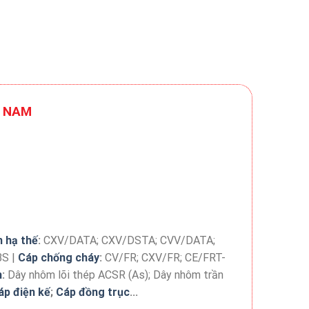
T NAM
 hạ thế
:
CXV/DATA; CXV/DSTA; CVV/DATA;
BS |
Cáp chống cháy
:
CV/FR; CXV/FR; CE/FRT-
n
:
Dây nhôm lõi thép ACSR (As); Dây nhôm trần
áp điện kế
;
Cáp đồng trục
...