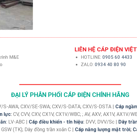
LIÊN HỆ CÁP ĐIỆN VIỆ
 trình M&E
HOTLINE:
0905 60 4433
ao
ZALO:
0934 40 80 90
ĐẠI LÝ PHÂN PHỐI CÁP ĐIỆN CHÍNH HÃNG
V/S-AWA; CXV/SE-SWA; CXV/S-DATA; CXV/S-DSTA |
Cáp ngầm
n lực
:
CV, CVV, CXV, CX1V, CX1V/WBC; ; AV, AXV; AX1V, AX1V/W
oắn
:
LV-ABC |
Cáp điều khiển - tín hiệu
:
DVV; DVV/Sc |
Dây trầ
n GSW (TK); Dây đồng trần xoắn C |
Cáp năng lượng mặt trời
;
C