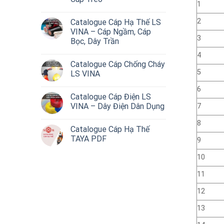
1
2
Catalogue Cáp Hạ Thế LS
VINA – Cáp Ngầm, Cáp
3
Bọc, Dây Trần
4
Catalogue Cáp Chống Cháy
5
LS VINA
6
Catalogue Cáp Điện LS
VINA – Dây Điện Dân Dụng
7
8
Catalogue Cáp Hạ Thế
TAYA PDF
9
10
11
12
13