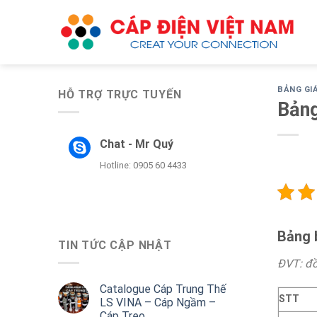
Skip
to
content
BẢNG GI
HỖ TRỢ TRỰC TUYẾN
Bảng
Chat - Mr Quý
Hotline: 0905 60 4433
Bảng 
TIN TỨC CẬP NHẬT
ĐVT: đ
Catalogue Cáp Trung Thế
STT
LS VINA – Cáp Ngầm –
Cáp Treo