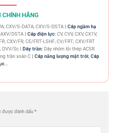
ỆN CHÍNH HÃNG
A; CXV/S-DATA; CXV/S-DSTA |
Cáp ngầm hạ
 AXV/DSTA |
Cáp điện lực
:
CV, CVV, CXV, CX1V,
R; CXV/FR; CE/FRT-LSHF; CV/FRT; CXV/FRT
 DVV/Sc |
Dây trần
:
Dây nhôm lõi thép ACSR
ng trần xoắn C |
Cáp năng lượng mặt trời
;
Cáp
ục
...
c được đánh dấu
*