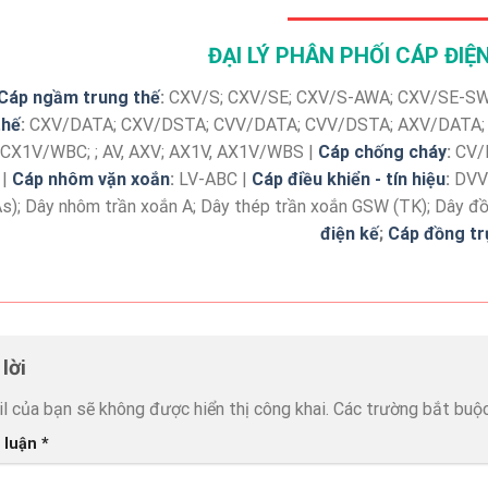
ĐẠI LÝ PHÂN PHỐI CÁP ĐI
Cáp ngầm trung thế
:
CXV/S; CXV/SE; CXV/S-AWA; CXV/SE-SW
thế
:
CXV/DATA; CXV/DSTA; CVV/DATA; CVV/DSTA; AXV/DATA;
CX1V/WBC; ; AV, AXV; AX1V, AX1V/WBS |
Cáp chống cháy
:
CV/F
|
Cáp nhôm vặn xoắn
:
LV-ABC |
Cáp điều khiển - tín hiệu
:
DVV;
As); Dây nhôm trần xoắn A; Dây thép trần xoắn GSW (TK); Dây đồ
điện kế
;
Cáp đồng tr
 lời
l của bạn sẽ không được hiển thị công khai.
Các trường bắt buộ
 luận
*