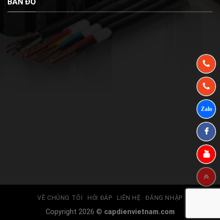
BẢN ĐỒ
VỀ CHÚNG TÔI
HỎI ĐÁP
LIÊN HỆ
ĐĂNG NHẬP
Copyright 2026 ©
capdienvietnam.com