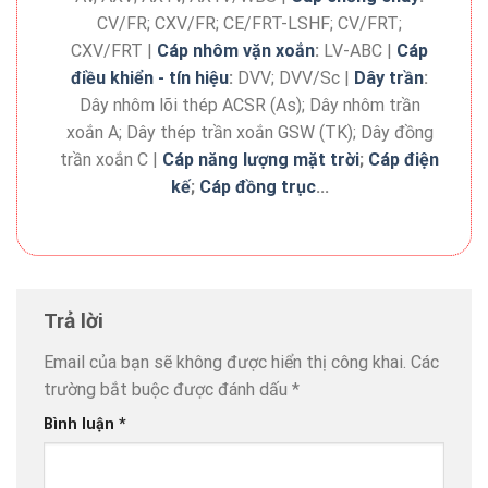
CV/FR; CXV/FR; CE/FRT-LSHF; CV/FRT;
CXV/FRT |
Cáp nhôm vặn xoắn
:
LV-ABC |
Cáp
điều khiển - tín hiệu
:
DVV; DVV/Sc |
Dây trần
:
Dây nhôm lõi thép ACSR (As); Dây nhôm trần
xoắn A; Dây thép trần xoắn GSW (TK); Dây đồng
trần xoắn C |
Cáp năng lượng mặt trời
;
Cáp điện
kế
;
Cáp đồng trục
...
Trả lời
Email của bạn sẽ không được hiển thị công khai.
Các
trường bắt buộc được đánh dấu
*
Bình luận
*