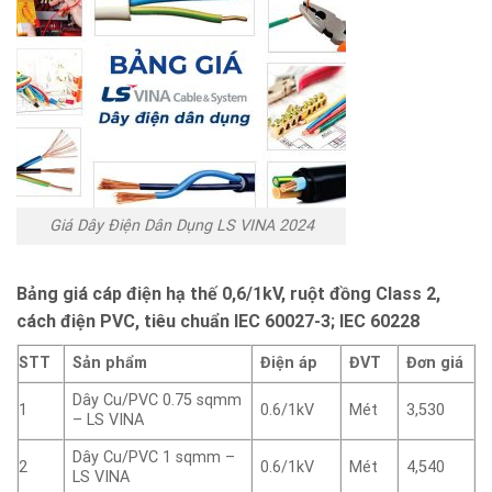
Giá Dây Điện Dân Dụng LS VINA 2024
Bảng giá cáp điện hạ thế 0,6/1kV, ruột đồng Class 2,
cách điện PVC, tiêu chuẩn IEC 60027-3; IEC 60228
STT
Sản phẩm
Điện áp
ĐVT
Đơn giá
Dây Cu/PVC 0.75 sqmm
1
0.6/1kV
Mét
3,530
– LS VINA
Dây Cu/PVC 1 sqmm –
2
0.6/1kV
Mét
4,540
LS VINA