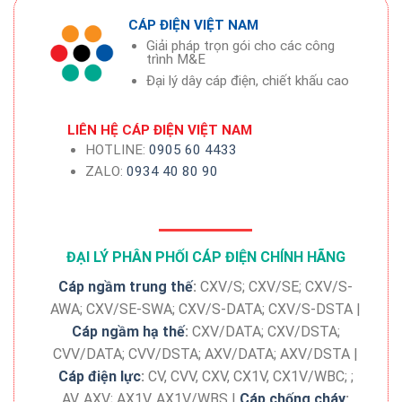
CÁP ĐIỆN VIỆT NAM
Giải pháp trọn gói cho các công
trình M&E
Đại lý dây cáp điện, chiết khấu cao
LIÊN HỆ CÁP ĐIỆN VIỆT NAM
HOTLINE:
0905 60 4433
ZALO:
0934 40 80 90
ĐẠI LÝ PHÂN PHỐI CÁP ĐIỆN CHÍNH HÃNG
Cáp ngầm trung thế
:
CXV/S; CXV/SE; CXV/S-
AWA; CXV/SE-SWA; CXV/S-DATA; CXV/S-DSTA |
Cáp ngầm hạ thế
:
CXV/DATA; CXV/DSTA;
CVV/DATA; CVV/DSTA; AXV/DATA; AXV/DSTA |
Cáp điện lực
:
CV, CVV, CXV, CX1V, CX1V/WBC; ;
AV, AXV; AX1V, AX1V/WBS |
Cáp chống cháy
: