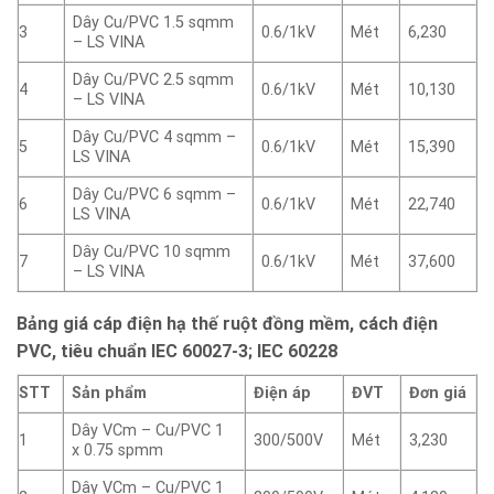
Dây Cu/PVC 1.5 sqmm
3
0.6/1kV
Mét
6,230
– LS VINA
Dây Cu/PVC 2.5 sqmm
4
0.6/1kV
Mét
10,130
– LS VINA
Dây Cu/PVC 4 sqmm –
5
0.6/1kV
Mét
15,390
LS VINA
Dây Cu/PVC 6 sqmm –
6
0.6/1kV
Mét
22,740
LS VINA
Dây Cu/PVC 10 sqmm
7
0.6/1kV
Mét
37,600
– LS VINA
Bảng giá cáp điện hạ thế ruột đồng mềm, cách điện
PVC, tiêu chuẩn IEC 60027-3; IEC 60228
STT
Sản phẩm
Điện áp
ĐVT
Đơn giá
Dây VCm – Cu/PVC 1
1
300/500V
Mét
3,230
x 0.75 spmm
Dây VCm – Cu/PVC 1