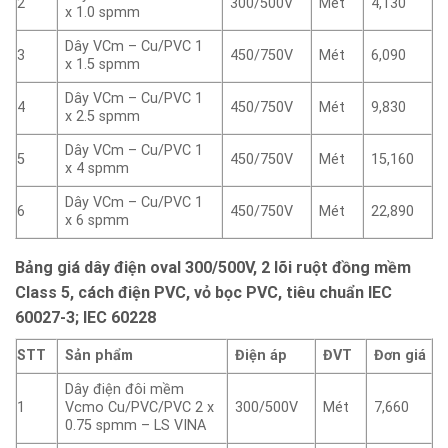
2
300/500V
Mét
4,130
x 1.0 spmm
Dây VCm – Cu/PVC 1
3
450/750V
Mét
6,090
x 1.5 spmm
Dây VCm – Cu/PVC 1
4
450/750V
Mét
9,830
x 2.5 spmm
Dây VCm – Cu/PVC 1
5
450/750V
Mét
15,160
x 4 spmm
Dây VCm – Cu/PVC 1
6
450/750V
Mét
22,890
x 6 spmm
Bảng giá dây điện oval 300/500V, 2 lõi ruột đồng mềm
Class 5, cách điện PVC, vỏ bọc PVC, tiêu chuẩn IEC
60027-3; IEC 60228
STT
Sản phẩm
Điện áp
ĐVT
Đơn giá
Dây điện đôi mềm
1
Vcmo Cu/PVC/PVC 2 x
300/500V
Mét
7,660
0.75 spmm – LS VINA