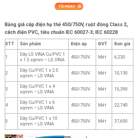
Bảng giá cáp điện hạ thế 450/750V, ruột đồng Class 2,
cách điện PVC, tiêu chuẩn IEC 60027-3; IEC 60228
STT
Sản phẩm
Điện áp
ĐVT
Đơn giá
Dây LS VINA Cu/PVC 1
1
450/750V
Mét
6,230
x 1.5 sqmm – LS VINA
Dây Cu/PVC 1 x 2.5
2
450/750V
Mét
10,130
sqmm – LS VINA
Dây Cu/PVC 1 x 4
3
450/750V
Mét
15,390
sqmm – LS VINA
Dây Cu/PVC 1 x 6
4
450/750V
Mét
22,740
sqmm – LS VINA
Dây Cu/PVC 1 x 10
5
450/750V
Mét
37,600
sqmm – LS VINA