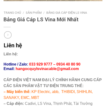
TRANG CHỦ
/
SẢN PHẨM
/
BẢNG GIÁ CÁP ĐIỆN LS VINA
Bảng Giá Cáp LS Vina Mới Nhất
Liên hệ
Liên hệ:
Hotline / Zalo:
033 929 9777
– 0934 40 80 90
Email:
hangocquylsvinacable
@
gmail
.com
CÁP ĐIỆN VIỆT NAM ĐẠI LÝ CHÍNH HÃNH CUNG CẤP
CÁC SẢN PHẨM VẬT TƯ ĐIỆN TRUNG THẾ:
– Máy biến thế:
KP Electric, abb, THIBIDI, SHIHLIN,
SANAKY, EMC, MBT
– Cáp điện:
Cadivi, LS Vina, Thịnh Phát, Tài Trường