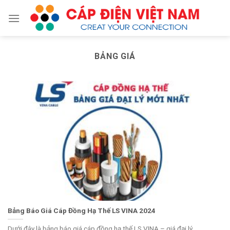
Skip
to
content
BẢNG GIÁ
Bảng Báo Giá Cáp Đồng Hạ Thế LS VINA 2024
Dưới đây là bảng báo giá cáp đồng hạ thế LS VINA – giá đại lý