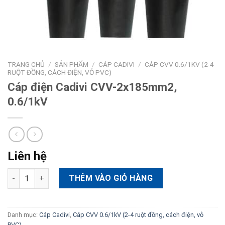
TRANG CHỦ
/
SẢN PHẨM
/
CÁP CADIVI
/
CÁP CVV 0.6/1KV (2-4
RUỘT ĐỒNG, CÁCH ĐIỆN, VỎ PVC)
Cáp điện Cadivi CVV-2x185mm2,
0.6/1kV
Liên hệ
Cáp điện Cadivi CVV-2x185mm2, 0.6/1kV số lượng
THÊM VÀO GIỎ HÀNG
Danh mục:
Cáp Cadivi
,
Cáp CVV 0.6/1kV (2-4 ruột đồng, cách điện, vỏ
PVC)