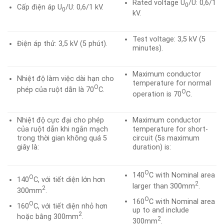
Rated voltage U
/U: 0,6/1
0
Cấp điện áp U
/U: 0,6/1 kV.
0
kV.
Test voltage: 3,5 kV (5
Điện áp thử: 3,5 kV (5 phút).
minutes).
Maximum conductor
Nhiệt độ làm việc dài hạn cho
temperature for normal
O
phép của ruột dẫn là 70
C.
O
operation is 70
C.
Nhiệt độ cực đại cho phép
Maximum conductor
của ruột dẫn khi ngắn mạch
temperature for short-
trong thời gian không quá 5
circuit (5s maximum
giây là:
duration) is:
O
140
C with Nominal area
O
140
C, với tiết diện lớn hơn
2
larger than 300mm
.
2
300mm
.
O
160
C with Nominal area
O
160
C, với tiết diện nhỏ hơn
up to and include
2
hoặc bằng 300mm
.
2
300mm
.