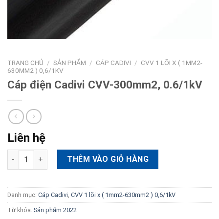
TRANG CHỦ
/
SẢN PHẨM
/
CÁP CADIVI
/
CVV 1 LÕI X ( 1MM2-
630MM2 ) 0,6/1KV
Cáp điện Cadivi CVV-300mm2, 0.6/1kV
Liên hệ
Cáp điện Cadivi CVV-300mm2, 0.6/1kV số lượng
THÊM VÀO GIỎ HÀNG
Danh mục:
Cáp Cadivi
,
CVV 1 lõi x ( 1mm2-630mm2 ) 0,6/1kV
Từ khóa:
Sản phẩm 2022