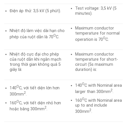
Test voltage: 3,5 kV (5
Điện áp thử: 3,5 kV (5 phút).
minutes).
Maximum conductor
Nhiệt độ làm việc dài hạn cho
temperature for normal
O
phép của ruột dẫn là 70
C.
O
operation is 70
C.
Nhiệt độ cực đại cho phép
Maximum conductor
của ruột dẫn khi ngắn mạch
temperature for short-
trong thời gian không quá 5
circuit (5s maximum
giây là:
duration) is:
O
140
C with Nominal area
O
140
C, với tiết diện lớn hơn
2
larger than 300mm
.
2
300mm
.
O
160
C with Nominal area
O
160
C, với tiết diện nhỏ hơn
up to and include
2
hoặc bằng 300mm
.
2
300mm
.