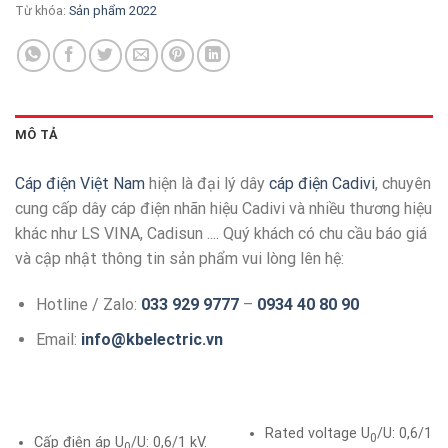
Từ khóa:
Sản phẩm 2022
MÔ TẢ
Cáp điện Việt Nam
hiện là đại lý dây
cáp điện Cadivi
, chuyên
cung cấp dây cáp điện nhãn hiệu Cadivi và nhiều thương hiệu
khác như LS VINA, Cadisun .... Quý khách có chu cầu báo giá
và cập nhật thông tin sản phẩm vui lòng lên hệ:
Hotline / Zalo:
033 929 9777
–
0934 40 80 90
Email:
info@kbelectric.vn
Rated voltage U
/U: 0,6/1
0
Cấp điện áp U
/U: 0,6/1 kV.
0