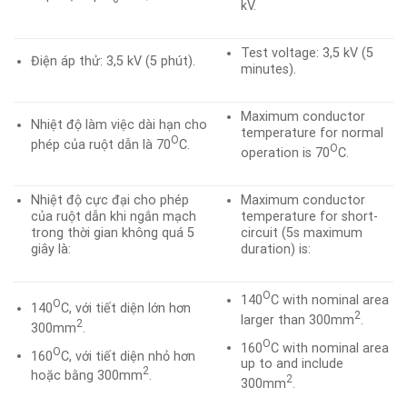
kV.
Test voltage: 3,5 kV (5
Điện áp thử: 3,5 kV (5 phút).
minutes).
Maximum conductor
Nhiệt độ làm việc dài hạn cho
temperature for normal
O
phép của ruột dẫn là 70
C.
O
operation is 70
C.
Nhiệt độ cực đại cho phép
Maximum conductor
của ruột dẫn khi ngắn mạch
temperature for short-
trong thời gian không quá 5
circuit (5s maximum
giây là:
duration) is:
O
140
C with nominal area
O
140
C, với tiết diện lớn hơn
2
larger than 300mm
.
2
300mm
.
O
160
C with nominal area
O
160
C, với tiết diện nhỏ hơn
up to and include
2
hoặc bằng 300mm
.
2
300mm
.