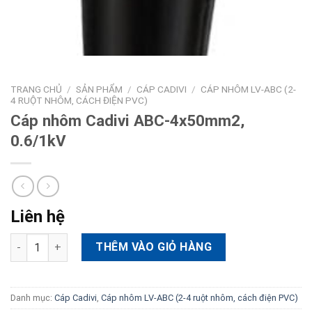
TRANG CHỦ
/
SẢN PHẨM
/
CÁP CADIVI
/
CÁP NHÔM LV-ABC (2-
4 RUỘT NHÔM, CÁCH ĐIỆN PVC)
Cáp nhôm Cadivi ABC-4x50mm2,
0.6/1kV
Liên hệ
Cáp nhôm Cadivi ABC-4x50mm2, 0.6/1kV số lượng
THÊM VÀO GIỎ HÀNG
Danh mục:
Cáp Cadivi
,
Cáp nhôm LV-ABC (2-4 ruột nhôm, cách điện PVC)