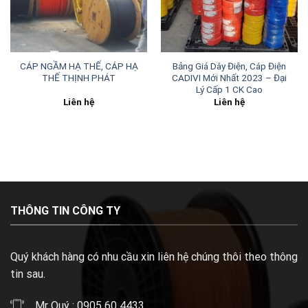
CÁP NGẦM HẠ THẾ, CÁP HẠ
Bảng Giá Dây Điện, Cáp Điện
THẾ THỊNH PHÁT
CADIVI Mới Nhất 2023 – Đại
Lý Cấp 1 CK Cao
Liên hệ
Liên hệ
THÔNG TIN CÔNG TY
Quý khách hàng có nhu cầu xin liên hệ chúng thôi theo thông
tin sau.
Mr Quý : 0905 60 4433