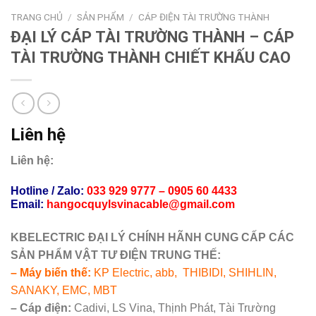
TRANG CHỦ
/
SẢN PHẨM
/
CÁP ĐIỆN TÀI TRƯỜNG THÀNH
ĐẠI LÝ CÁP TÀI TRƯỜNG THÀNH – CÁP
TÀI TRƯỜNG THÀNH CHIẾT KHẤU CAO
Liên hệ
Liên hệ:
Hotline / Zalo:
033 929 9777
– 0905 60 4433
Email:
hangocquylsvinacable
@
gmail
.com
KBELECTRIC ĐẠI LÝ CHÍNH HÃNH CUNG CẤP CÁC
SẢN PHẨM VẬT TƯ ĐIỆN TRUNG THẾ:
– Máy biến thế:
KP Electric, abb, THIBIDI, SHIHLIN,
SANAKY, EMC, MBT
– Cáp điện:
Cadivi, LS Vina, Thịnh Phát, Tài Trường