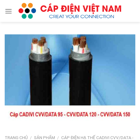
Skip
to
content
TRANG CHỦ
/
SẢN PHẨM
/
CÁP ĐIỆN HẠ THẾ CADIVI CVV/DATA -