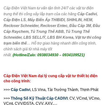
Cáp Điện Việt Nam tư vấn tận tình 24/7 các vật tư điện
trung thế thi công xây lắp trạm của các hãng
Cáp Cadivi,
Cáp Điện LS, Máy Biến Áp THIBIDI, SHIHLIN, HEM,
Recloser Schneider, Recloser Entec, Đầu Cáp 3M, Đầu
Cáp Raychem, Tủ Trung Thế ABB, Tủ Trung Thế
Schneider, LBS SELL/Ý, LBS BH Korea, Vật tư thi công
trạm biến thế
… Hỗ trợ giao hàng nhanh đến công trình,
chính sách giá từ nhà máy tốt
nhất.
(Hotline/Zalo: 0938034930 – 0934109521)
Cáp Điện Việt Nam đại lý cung cấp vật tư thiết bị điện
cho công trình:
>>>
Cáp
Cadivi
, LS Vina, Tài Trường Thành, Thịnh Phát
>>>
Thông Số Kỹ Thuật Cáp CADIVI
: CV, VCmd, VCmo,
VCmt, CVV/DSTA, CVV, AXV,…