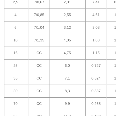
2,5
7/0,67
2,01
7,41
0
4
7/0,85
2,55
4,61
1
6
7/1,04
3,12
3,08
1
10
7/1,35
4,05
1,83
1
16
CC
4,75
1,15
1
25
CC
6,0
0,727
1
35
CC
7,1
0,524
1
50
CC
8,3
0,387
1
70
CC
9,9
0,268
1