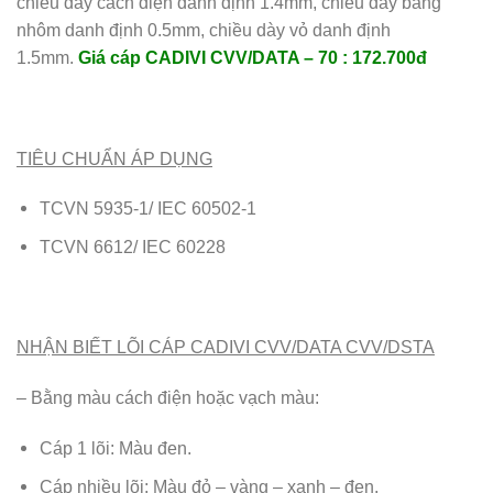
chiều dày cách điện danh định 1.4mm, chiều dày băng
nhôm danh định 0.5mm, chiều dày vỏ danh định
1.5mm.
Giá cáp CADIVI CVV/DATA – 70 : 172.700đ
TIÊU CHUẨN ÁP DỤNG
TCVN 5935-1/ IEC 60502-1
TCVN 6612/ IEC 60228
NHẬN BIẾT LÕI CÁP CADIVI CVV/DATA CVV/DSTA
– Bằng màu cách điện hoặc vạch màu:
Cáp 1 lõi: Màu đen.
Cáp nhiều lõi: Màu đỏ – vàng – xanh – đen.