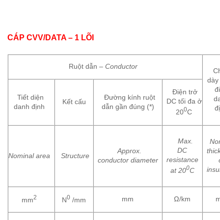
CÁP CVV/DATA – 1 LÕI
Ruột dẫn –
Conductor
Ch
dày
đ
Điện trở
Tiết diện
Đường kính ruột
d
DC tối đa ở
Kết cấu
danh định
dẫn gần đúng (*)
đ
0
20
C
Max.
Nom
DC
Approx.
thic
Nominal
area
Structure
resistance
conductor
diameter
0
insu
at
20
C
2
0
mm
Ω/km
mm
N
/mm