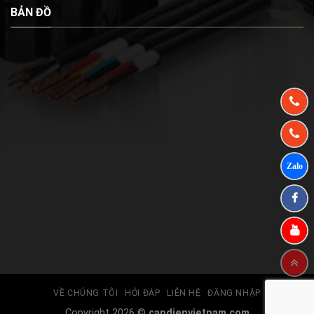
BẢN ĐỒ
VỀ CHÚNG TÔI
HỎI ĐÁP
LIÊN HỆ
ĐĂNG NHẬP
Copyright 2026 ©
capdienvietnam.com