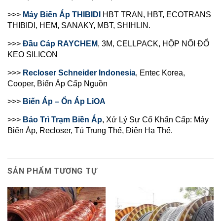
>>>
Máy Biến Áp THIBIDI
HBT TRAN, HBT, ECOTRANS
THIBIDI, HEM, SANAKY, MBT, SHIHLIN.
>>>
Đầu Cáp RAYCHEM
, 3M
, CELLPACK, HỘP NỐI ĐỔ
KEO SILICON
>>>
Recloser
Schneider Indonesia
, Entec Korea,
Cooper, Biến Áp Cấp Nguồn
>>>
Biến Áp – Ổn Áp LiOA
>>>
Bảo Trì Trạm Biền Áp
, Xử Lý Sự Cố Khẩn Cấp: Máy
Biến Áp, Recloser, Tủ Trung Thế, Điện Hạ Thế.
SẢN PHẨM TƯƠNG TỰ