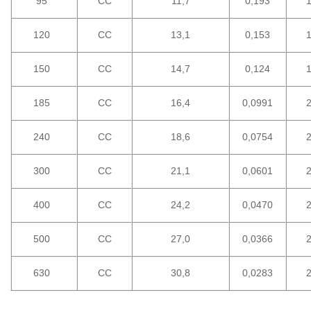
95
CC
11,7
0,193
1
120
CC
13,1
0,153
1
150
CC
14,7
0,124
1
185
CC
16,4
0,0991
2
240
CC
18,6
0,0754
2
300
CC
21,1
0,0601
2
400
CC
24,2
0,0470
2
500
CC
27,0
0,0366
2
630
CC
30,8
0,0283
2