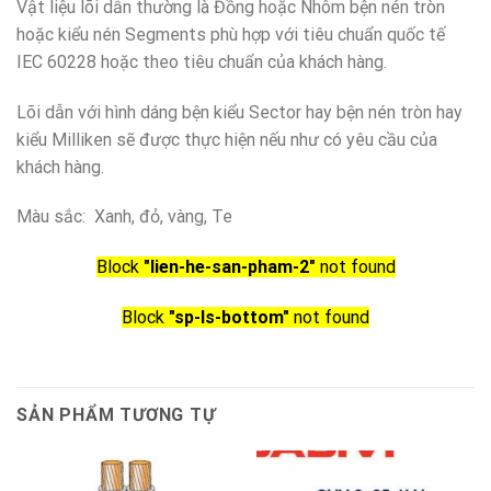
Vật liệu lõi dẫn thường là Đồng hoặc Nhôm bện nén tròn
hoặc kiểu nén Segments phù hợp với tiêu chuẩn quốc tế
IEC 60228 hoặc theo tiêu chuẩn của khách hàng.
Lõi dẫn với hình dáng bện kiểu Sector hay bện nén tròn hay
kiểu Milliken sẽ được thực hiện nếu như có yêu cầu của
khách hàng.
Màu sắc: Xanh, đỏ, vàng, Te
Block
"lien-he-san-pham-2"
not found
Block
"sp-ls-bottom"
not found
SẢN PHẨM TƯƠNG TỰ