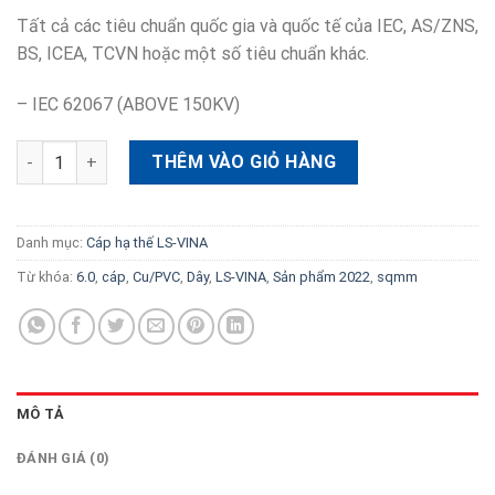
Tất cả các tiêu chuẩn quốc gia và quốc tế của IEC, AS/ZNS,
BS, ICEA, TCVN hoặc một số tiêu chuẩn khác.
– IEC 62067 (ABOVE 150KV)
Dây cáp LS-VINA Cu/PVC 6.0 sqmm – cuộn 200m số lượng
THÊM VÀO GIỎ HÀNG
Danh mục:
Cáp hạ thế LS-VINA
Từ khóa:
6.0
,
cáp
,
Cu/PVC
,
Dây
,
LS-VINA
,
Sản phẩm 2022
,
sqmm
MÔ TẢ
ĐÁNH GIÁ (0)