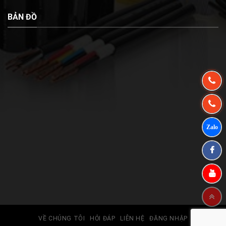
BẢN ĐỒ
VỀ CHÚNG TÔI
HỎI ĐÁP
LIÊN HỆ
ĐĂNG NHẬP