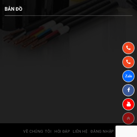
BẢN ĐỒ
VỀ CHÚNG TÔI
HỎI ĐÁP
LIÊN HỆ
ĐĂNG NHẬP