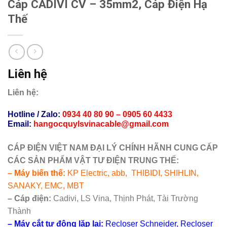
Cáp CADIVI CV – 35mm2, Cáp Điện Hạ
Thế
Liên hệ
Liên hệ:
Hotline / Zalo:
0934 40 80 90
– 0905 60 4433
Email:
hangocquylsvinacable
@
gmail
.com
CÁP ĐIỆN VIỆT NAM ĐẠI LÝ CHÍNH HÃNH CUNG CẤP
CÁC SẢN PHẨM VẬT TƯ ĐIỆN TRUNG THẾ:
– Máy biến thế:
KP Electric, abb, THIBIDI, SHIHLIN,
SANAKY, EMC, MBT
– Cáp điện:
Cadivi, LS Vina, Thịnh Phát, Tài Trường
Thành
– Máy cắt tự động lặp lại:
Recloser Schneider, Recloser