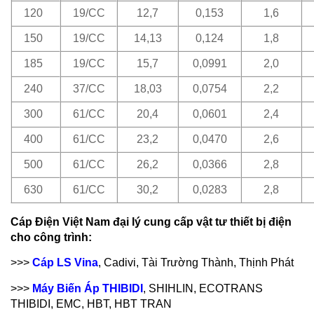
120
19/CC
12,7
0,153
1,6
150
19/CC
14,13
0,124
1,8
185
19/CC
15,7
0,0991
2,0
240
37/CC
18,03
0,0754
2,2
300
61/CC
20,4
0,0601
2,4
400
61/CC
23,2
0,0470
2,6
500
61/CC
26,2
0,0366
2,8
630
61/CC
30,2
0,0283
2,8
Cáp Điện Việt Nam đại lý cung cấp vật tư thiết bị điện
cho công trình:
>>>
Cáp LS Vina
, Cadivi, Tài Trường Thành, Thịnh Phát
>>>
Máy Biến Áp THIBIDI
,
SHIHLIN, ECOTRANS
THIBIDI, EMC, HBT, HBT TRAN